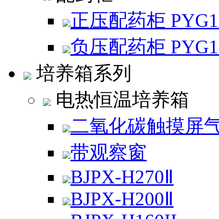
正压配药柜 PYG
负压配药柜 PYG
培养箱系列
电热恒温培养箱
二氧化碳触摸屏
带观察窗
BJPX-H270Ⅱ
BJPX-H200Ⅱ