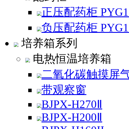
正压配药柜 PYG
负压配药柜 PYG
培养箱系列
电热恒温培养箱
二氧化碳触摸屏
带观察窗
BJPX-H270Ⅱ
BJPX-H200Ⅱ